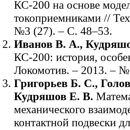
КС-200 на основе моде
токоприемниками // Тех
№3 (27). – С. 48–53.
Иванов В. А., Кудряшо
КС-200: история, особе
Локомотив. – 2013. – №6
Григорьев Б. С., Голов
Кудряшов Е. В.
Матема
механического взаимод
контактной подвески д